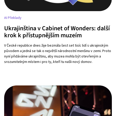
AI Překlady
Ukrajinština v Cabinet of Wonders: další
krok k přístupnějším muzeím
V České republice dnes žije bezmála šest set tisíc lidí s ukrajinským
původem a jedná se tak o největší národnostní menšinu v zemi. Proto
nyní přidáváme ukrajinštinu, aby muzea mohla být otevřeným a
srozumitelným místem i pro ty, kteří tu našli nový domov.