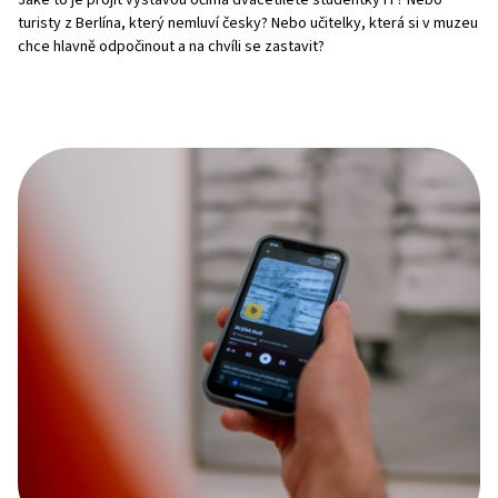
Jaké to je projít výstavou očima dvacetileté studentky IT? Nebo
turisty z Berlína, který nemluví česky? Nebo učitelky, která si v muzeu
chce hlavně odpočinout a na chvíli se zastavit?